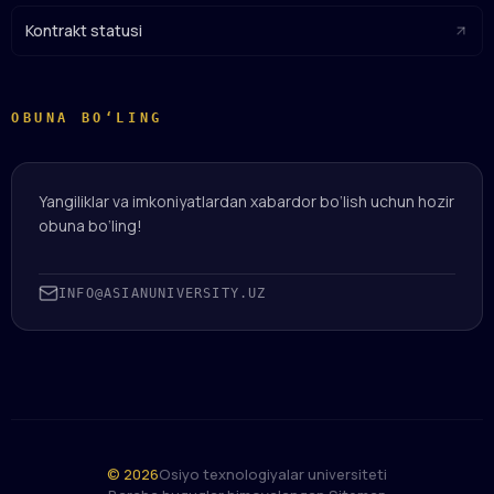
Kontrakt statusi
OBUNA BO‘LING
Yangiliklar va imkoniyatlardan xabardor bo‘lish uchun hozir
obuna bo‘ling!
INFO@ASIANUNIVERSITY.UZ
©
2026
Osiyo texnologiyalar universiteti